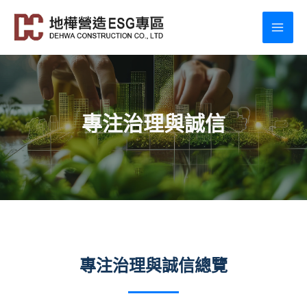
跳
至
MAI
主
ME
要
內
容
專注治理與誠信
專注治理與誠信總覽